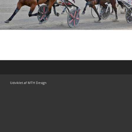
Udviklet af MTH Design