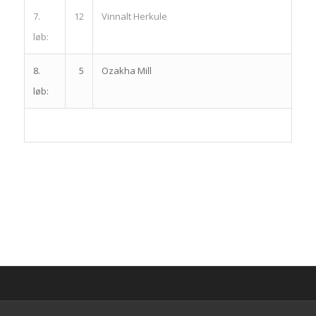
7.
12
Vinnalt Herkule
løb:
8.
5
Ozakha Mill
løb: