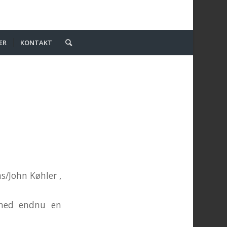
ER
KONTAKT
s/John Køhler ,
 med endnu en