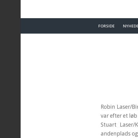
FORSIDE
NYHED
Robin Laser/Bi
var efter et lø
Stuart Laser
andenplads og