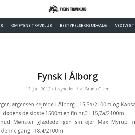
ER
OM FYENS TRAVKLUB
BESTYRELSE OG UDVALG
VEDTÆGT
Fynsk i Ålborg
/
/
13. juni 2012
i
Nyheder
af
Bruno Olsen
rger Jørgensen sejrede i Ålborg i 15,5a/2100m og Kansa
b i dødens de sidste 1500m en fin nr.3 i 15,7a/2100m
/Knud Mønster glædede igen sin ejer Max Myrup,
 denne gang i 18,4/2100m