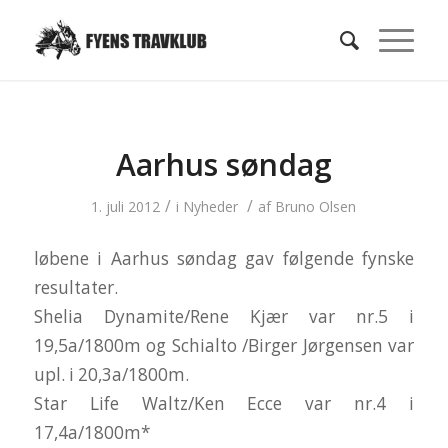
Aarhus søndag
/
/
1. juli 2012
i
Nyheder
af
Bruno Olsen
løbene i Aarhus søndag gav følgende fynske
resultater.
Shelia Dynamite/Rene Kjær var nr.5 i
19,5a/1800m og Schialto /Birger Jørgensen var
upl. i 20,3a/1800m.
Star Life Waltz/Ken Ecce var nr.4 i
17,4a/1800m*