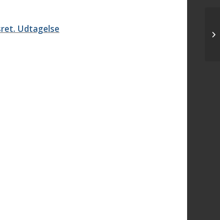
nsret. Udtagelse
Fl