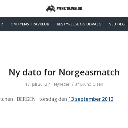
ER
OM FYENS TRAVKLUB
BESTYRELSE OG UDVALG
VEDTÆGT
Ny dato for Norgeasmatch
/
/
18. juli 2012
i
Nyheder
af
Bruno Olsen
atchen i BERGEN torsdag den
13 september 2012