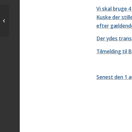
Vi skal bruge 4
Kuske der still
Hvem hælper ponyklubben med
ders DM
efter gældende
Der ydes transp
Tilmelding til 
Senest den 1 