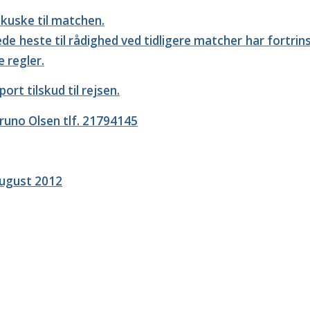
 kuske til matchen.
ede heste til rådighed ved tidligere matcher har fortri
 regler.
ort tilskud til rejsen.
Bruno Olsen tlf. 21794145
august 2012