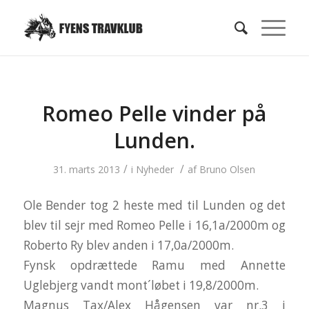
Romeo Pelle vinder på
Lunden.
/
/
31. marts 2013
i
Nyheder
af
Bruno Olsen
Ole Bender tog 2 heste med til Lunden og det
blev til sejr med Romeo Pelle i 16,1a/2000m og
Roberto Ry blev anden i 17,0a/2000m.
Fynsk opdrættede Ramu med Annette
Uglebjerg vandt mont´løbet i 19,8/2000m.
Magnus Tax/Alex Hågensen var nr.3 i