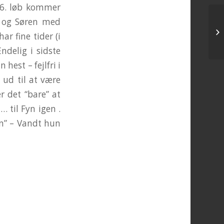
 6. løb kommer
 og Søren med
Go
ar fine tider (i
ndelig i sidste
hest – fejlfri i
 ud til at være
r det “bare” at
 til Fyn igen .
en” – Vandt hun