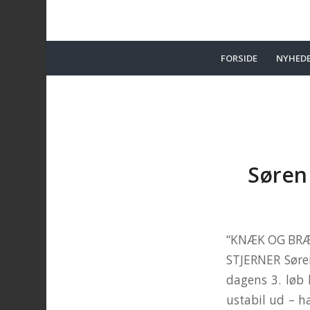
FORSIDE
NYHED
Søren 
“KNÆK OG BRÆK”
STJERNER Søren
dagens 3. løb 
ustabil ud – ha