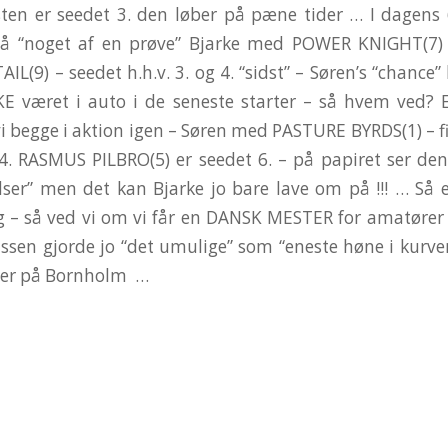
sten er seedet 3. den løber på pæne tider … I dagens
på “noget af en prøve” Bjarke med POWER KNIGHT(7)
(9) – seedet h.h.v. 3. og 4. “sidst” – Søren’s “chance” h
KE været i auto i de seneste starter – så hvem ved? E
vi begge i aktion igen – Søren med PASTURE BYRDS(1) – fin 
4. RASMUS PILBRO(5) er seedet 6. – på papiret ser den
adser” men det kan Bjarke jo bare lave om på !!! … Så e
ag – så ved vi om vi får en DANSK MESTER for amatører …
ssen gjorde jo “det umulige” som “eneste høne i kurv
rer på Bornholm …