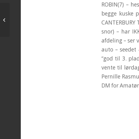
ROBIN(7) – he
begge kuske 
Norgesmatch
CANTERBURY TAIL
snor) – har IK
afdeling – ser 
auto – seedet 
“god til 3. pl
vente til lørd
Pernille Rasmu
DM for Amatø