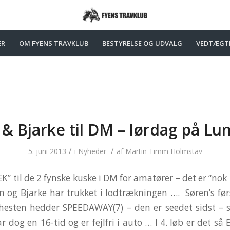
ER
OM FYENS TRAVKLUB
BESTYRELSE OG UDVALG
VEDTÆGT
& Bjarke til DM – lørdag på L
/
/
5. juni 2013
i
Nyheder
af
Martin Timm Holmstav
 til de 2 fynske kuske i DM for amatører – det er “nok i
 og Bjarke har trukket i lodtrækningen …. Søren’s førs
hesten hedder SPEEDAWAY(7) – den er seedet sidst – s
r dog en 16-tid og er fejlfri i auto … I 4. løb er det så 