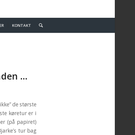
ER
KONTAKT
unden …
kke” de største
te køretur er i
er (på papiret)
Bjarke’s tur bag