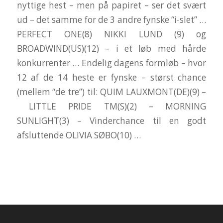
nyttige hest – men på papiret – ser det svært
ud – det samme for de 3 andre fynske “i-slet” …
PERFECT ONE(8) NIKKI LUND (9) og
BROADWIND(US)(12) – i et løb med hårde
konkurrenter … Endelig dagens formløb – hvor
12 af de 14 heste er fynske – størst chance
(mellem “de tre”) til: QUIM LAUXMONT(DE)(9) –
LITTLE PRIDE TM(S)(2) – MORNING
SUNLIGHT(3) – Vinderchance til en godt
afsluttende OLIVIA SØBO(10) …