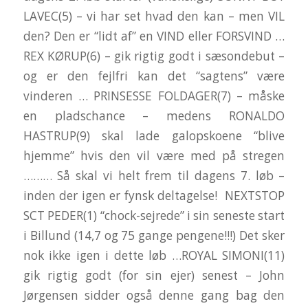
LAVEC(5) – vi har set hvad den kan – men VIL
den? Den er “lidt af” en VIND eller FORSVIND …
REX KØRUP(6) – gik rigtig godt i sæsondebut –
og er den fejlfri kan det “sagtens” være
vinderen … PRINSESSE FOLDAGER(7) – måske
en pladschance – medens RONALDO
HASTRUP(9) skal lade galopskoene “blive
hjemme” hvis den vil være med på stregen
……… Så skal vi helt frem til dagens 7. løb –
inden der igen er fynsk deltagelse! NEXTSTOP
SCT PEDER(1) “chock-sejrede” i sin seneste start
i Billund (14,7 og 75 gange pengene!!!) Det sker
nok ikke igen i dette løb …ROYAL SIMONI(11)
gik rigtig godt (for sin ejer) senest – John
Jørgensen sidder også denne gang bag den