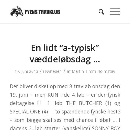
En lidt “a-typisk”
væddeløbsdag …
/
/
17. juni 2013
i
Nyheder
af
Martin Timm Holmstav
Der bliver disket op med 8 travløb onsdag den
19. juni – men KUN i de 4 løb – er der fynsk
deltagelse !!! 1. løb THE BUTCHER (1) og
SPECIAL ONE (4) – to spændende fynske heste
– som begge skal ses med chance i løbet … I
dagens 2. løb starter (vanskelige) SONNY BOY