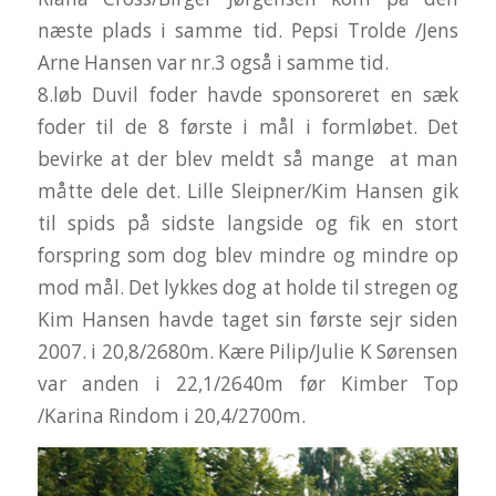
næste plads i samme tid. Pepsi Trolde /Jens
Arne Hansen var nr.3 også i samme tid.
8.løb Duvil foder havde sponsoreret en sæk
foder til de 8 første i mål i formløbet. Det
bevirke at der blev meldt så mange at man
måtte dele det. Lille Sleipner/Kim Hansen gik
til spids på sidste langside og fik en stort
forspring som dog blev mindre og mindre op
mod mål. Det lykkes dog at holde til stregen og
Kim Hansen havde taget sin første sejr siden
2007. i 20,8/2680m. Kære Pilip/Julie K Sørensen
var anden i 22,1/2640m før Kimber Top
/Karina Rindom i 20,4/2700m.