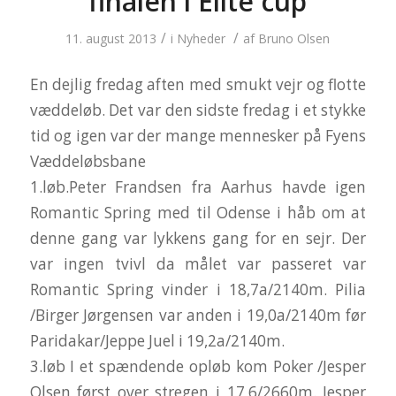
finalen i Elite cup
/
/
11. august 2013
i
Nyheder
af
Bruno Olsen
En dejlig fredag aften med smukt vejr og flotte
væddeløb. Det var den sidste fredag i et stykke
tid og igen var der mange mennesker på Fyens
Væddeløbsbane
1.løb.Peter Frandsen fra Aarhus havde igen
Romantic Spring med til Odense i håb om at
denne gang var lykkens gang for en sejr. Der
var ingen tvivl da målet var passeret var
Romantic Spring vinder i 18,7a/2140m. Pilia
/Birger Jørgensen var anden i 19,0a/2140m før
Paridakar/Jeppe Juel i 19,2a/2140m.
3.løb I et spændende opløb kom Poker /Jesper
Olsen først over stregen i 17,6/2660m. Jesper