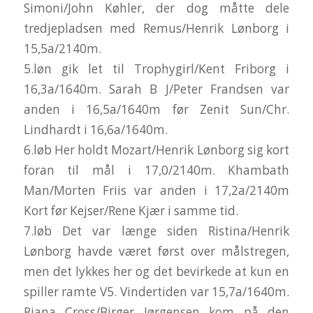
Simoni/John Køhler, der dog måtte dele
tredjepladsen med Remus/Henrik Lønborg i
15,5a/2140m.
5.løn gik let til Trophygirl/Kent Friborg i
16,3a/1640m. Sarah B J/Peter Frandsen var
anden i 16,5a/1640m før Zenit Sun/Chr.
Lindhardt i 16,6a/1640m.
6.løb Her holdt Mozart/Henrik Lønborg sig kort
foran til mål i 17,0/2140m. Khambath
Man/Morten Friis var anden i 17,2a/2140m
Kort før Kejser/Rene Kjær i samme tid.
7.løb Det var længe siden Ristina/Henrik
Lønborg havde været først over målstregen,
men det lykkes her og det bevirkede at kun en
spiller ramte V5. Vindertiden var 15,7a/1640m.
Riana Cross/Birger Jørgensen kom på den