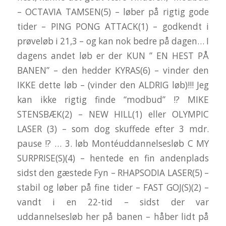
– OCTAVIA TAMSEN(5) – løber på rigtig gode
tider – PING PONG ATTACK(1) – godkendt i
prøveløb i 21,3 – og kan nok bedre på dagen… I
dagens andet løb er der KUN ” EN HEST PÅ
BANEN” – den hedder KYRAS(6) – vinder den
IKKE dette løb – (vinder den ALDRIG løb)!!! Jeg
kan ikke rigtig finde “modbud” !? MIKE
STENSBÆK(2) – NEW HILL(1) eller OLYMPIC
LASER (3) – som dog skuffede efter 3 mdr.
pause !? … 3. løb Montéuddannelsesløb C MY
SURPRISE(S)(4) – hentede en fin andenplads
sidst den gæstede Fyn – RHAPSODIA LASER(5) –
stabil og løber på fine tider – FAST GOJ(S)(2) –
vandt i en 22-tid – sidst der var
uddannelsesløb her på banen – håber lidt på