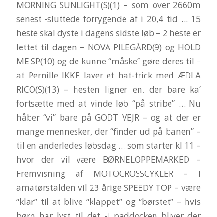
MORNING SUNLIGHT(S)(1) – som over 2660m
senest -sluttede forrygende af i 20,4 tid … 15
heste skal dyste i dagens sidste løb – 2 heste er
lettet til dagen – NOVA PILEGÅRD(9) og HOLD
ME SP(10) og de kunne “måske” gøre deres til –
at Pernille IKKE laver et hat-trick med ÆDLA
RICO(S)(13) – hesten ligner en, der bare ka’
fortsætte med at vinde løb “på stribe” … Nu
håber “vi” bare på GODT VEJR – og at der er
mange mennesker, der “finder ud på banen” –
til en anderledes løbsdag … som starter kl 11 –
hvor der vil være BØRNELOPPEMARKED –
Fremvisning af MOTOCROSSCYKLER – I
amatørstalden vil 23 årige SPEEDY TOP – være
“klar” til at blive “klappet” og “børstet” – hvis
børn har lyst til det -I paddocken bliver der