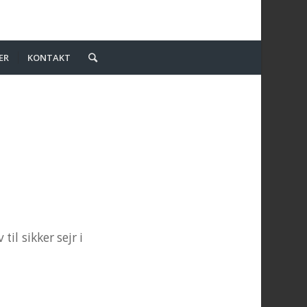
ER
KONTAKT
il sikker sejr i