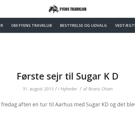
ER
OM FYENS TRAVKLUB
BESTYRELSE OG UDVALG
VEDTÆGT
Første sejr til Sugar K D
/
/
31. august 2013
i
Nyheder
af
Bruno Olsen
fredag aften en tur til Aarhus med Sugar KD og det blev t