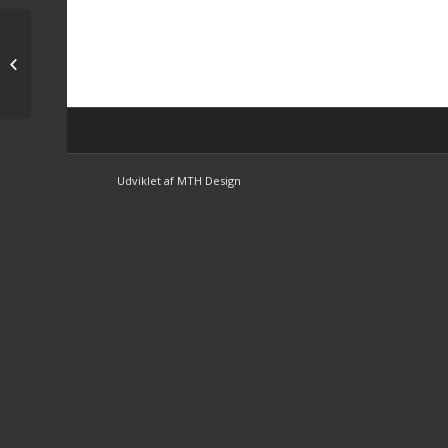
Gorm Johansen har igen været på
banen
Udviklet af MTH Design