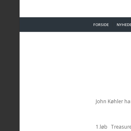
FORSIDE
NYHED
John Køhler ha
1.løb Treasure