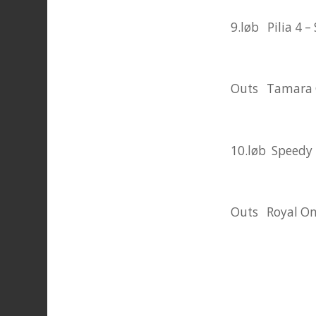
9.løb Pilia 4 –
Outs Tamara 
10.løb Speedy 
Outs Royal On