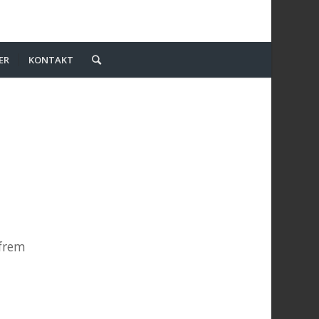
ER
KONTAKT
 frem