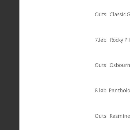
Outs Classic 
7.løb Rocky P 
Outs Osbourn
8.løb Pantholo
Outs Rasmine