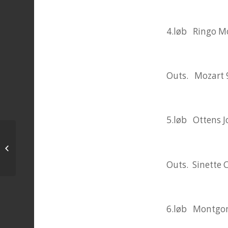
4.løb Ringo Mo
Outs. Mozart 
5.løb Ottens J
Foderbutikken
Friisbjerggård på
banen søndg
Outs. Sinette 
6.løb Montgomer