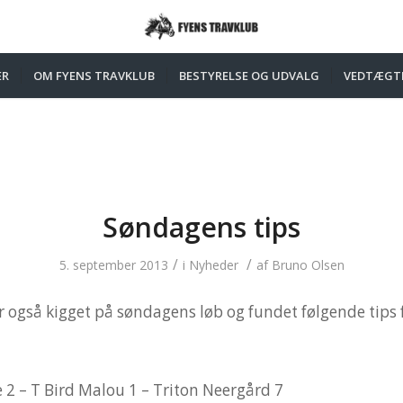
ER
OM FYENS TRAVKLUB
BESTYRELSE OG UDVALG
VEDTÆGT
Søndagens tips
/
/
5. september 2013
i
Nyheder
af
Bruno Olsen
r også kigget på søndagens løb og fundet følgende tips
 2 – T Bird Malou 1 – Triton Neergård 7