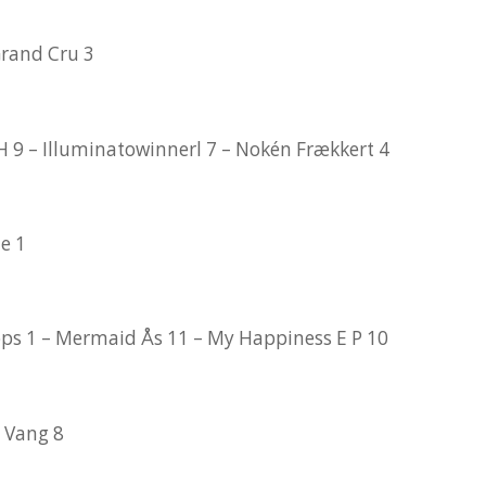
Grand Cru 3
H 9 – Illuminatowinnerl 7 – Nokén Frækkert 4
e 1
ps 1 – Mermaid Ås 11 – My Happiness E P 10
 Vang 8