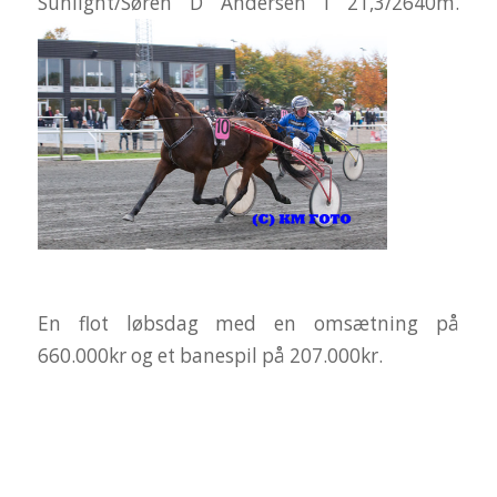
Sunlight/Søren D Andersen i 21,3/2640m.
En flot løbsdag med en omsætning på
660.000kr og et banespil på 207.000kr.