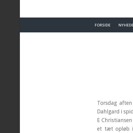
FORSIDE
NYHED
Torsdag aften 
Dahlgard i spid
E Christiansen
et tæt opløb 