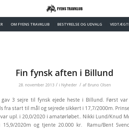
ER
OM FYENS TRAVKLUB
BESTYRELSE OG UDVALG
VEDTÆGT
Fin fynsk aften i Billund
/
/
28. november 2013
i
Nyheder
af
Bruno Olsen
gav 3 sejre til fynsk ejede heste i Billund. Først var
s fra start til mål og sejrede sikkert i 17,7/2000m. Prin
 var upl. i 20,0/2020 i amatørløbet.. Nikki Lund/Knud Mø
i 15,9/2020m og tjente 20.000 kr. Ramu/Bent Svend