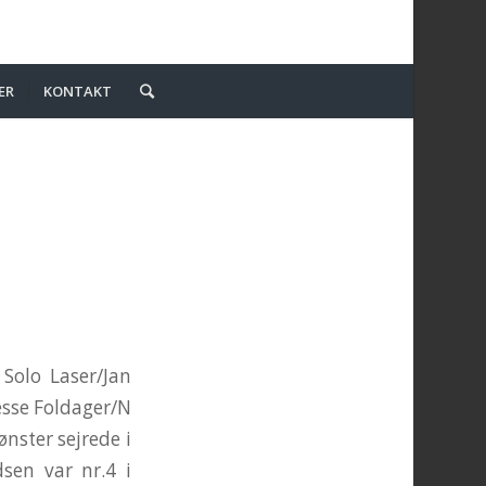
ER
KONTAKT
 Solo Laser/Jan
sesse Foldager/N
nster sejrede i
sen var nr.4 i