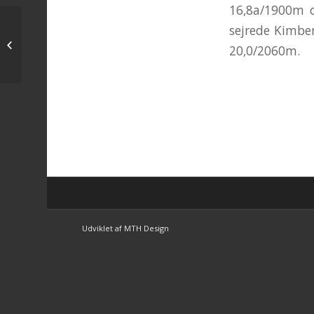
16,8a/1900m o
sejrede Kimber
Startliste til onsdag den 4 december
20,0/2060m.
Udviklet af MTH Design