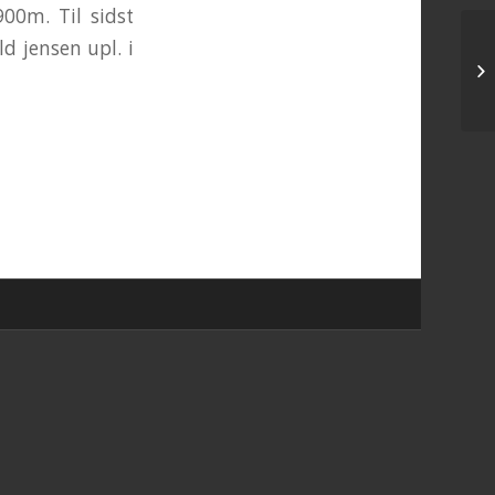
00m. Til sidst
d jensen upl. i
Fø