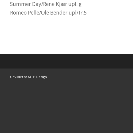
Summer Day/Rene Kjær upl. g
Romeo Pelle/Ole Bender upl/tr.5
Udviklet af MTH Design