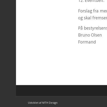
12. Eventuelt.
Forslag fra me
og skal fremsen
På bestyrelsen
Bruno Olsen
Formand
Udviklet af MTH Design