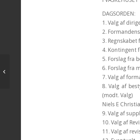
DAGSORDEN:
1. Valg af dirig
2. Formandens
3. Regnskabet 
4. Kontingent 
5. Forslag fra 
6. Forslag fra
Fin aften på Lunden
7. Valg af for
8. Valg af bes
(modt. Valg)
Niels E Christi
9. Valg af sup
10. Valg af Rev
11. Valg af rev