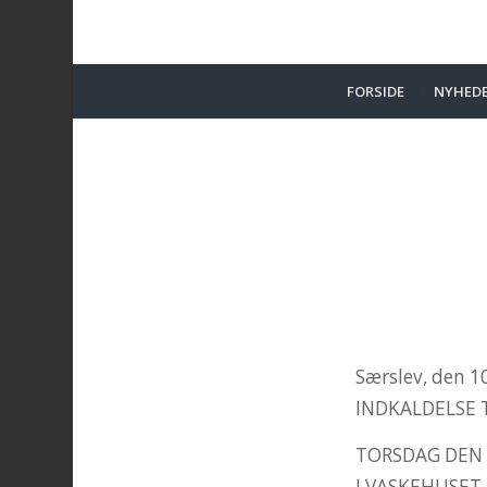
FORSIDE
NYHED
Særslev, den 1
INDKALDELSE 
TORSDAG DEN 6
I VASKEHUSET