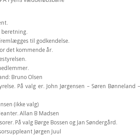
ent.
 beretning.
fremlægges til godkendelse.
for det kommende år.
bestyrelsen.
 medlemmer.
mand: Bruno Olsen
tyrelse. På valg er. John Jørgensen – Søren Bønneland
ansen (ikke valg)
pleanter. Allan B Madsen
isorer. På valg Børge Bossen og Jan Søndergård.
isorsuppleant Jørgen Juul