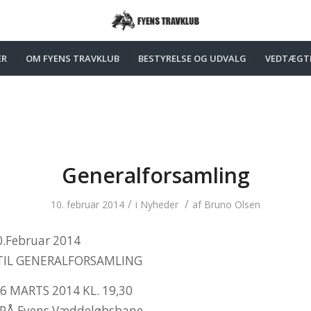
ER
OM FYENS TRAVKLUB
BESTYRELSE OG UDVALG
VEDTÆGT
Generalforsamling
/
/
10. februar 2014
i
Nyheder
af
Bruno Olsen
0.Februar 2014
TIL GENERALFORSAMLING
 MARTS 2014 KL. 19,30
 PÅ Fyens Væddeløbsbane