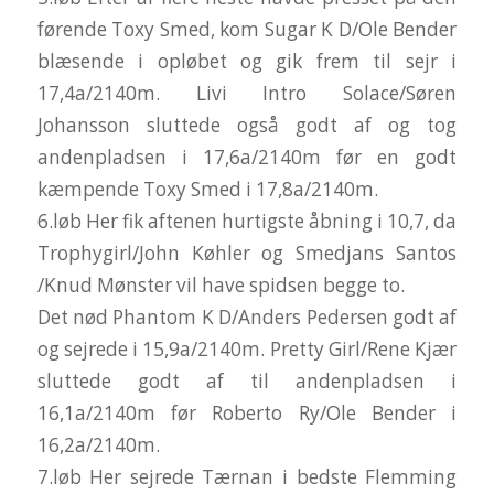
førende Toxy Smed, kom Sugar K D/Ole Bender
blæsende i opløbet og gik frem til sejr i
17,4a/2140m. Livi Intro Solace/Søren
Johansson sluttede også godt af og tog
andenpladsen i 17,6a/2140m før en godt
kæmpende Toxy Smed i 17,8a/2140m.
6.løb Her fik aftenen hurtigste åbning i 10,7, da
Trophygirl/John Køhler og Smedjans Santos
/Knud Mønster vil have spidsen begge to.
Det nød Phantom K D/Anders Pedersen godt af
og sejrede i 15,9a/2140m. Pretty Girl/Rene Kjær
sluttede godt af til andenpladsen i
16,1a/2140m før Roberto Ry/Ole Bender i
16,2a/2140m.
7.løb Her sejrede Tærnan i bedste Flemming