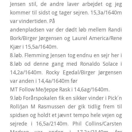
Jensen stil, de andre laver arbejdet og jeg
kommer til sidst og tager sejren. 15,3a/1640m
var vindertiden. På
andenpladsen var der dødt løb mellem Randi
Bork/Birger Jørgensen og Laurel America/Rene
Kjær i 15,5a/1640m.
8.løb. Flemming Jensen tog endnu en sejr her i
8.løb od denne gang med Ronaldo Solace i
14,2a/1640m. Rocky Egedal/Birger Jørgensen
var anden i 14,4a/1640m før
MT Follow Me/Jeppe Rask i 14,6ag/1640m.
9.løb Forårspokalen fik en sikker vinder i Pick´n
Roll/Jan M Rasmussen der gik tidlig frem til
spidsen og holdt et jævnt tempo hele vejen og
sejrede i 16,5a/2140m. Phil Collins/Carsten