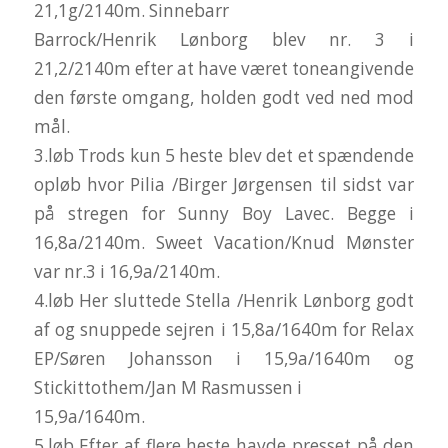
21,1g/2140m. Sinnebarr
Barrock/Henrik Lønborg blev nr. 3 i
21,2/2140m efter at have været toneangivende
den første omgang, holden godt ved ned mod
mål.
3.løb Trods kun 5 heste blev det et spændende
opløb hvor Pilia /Birger Jørgensen til sidst var
på stregen for Sunny Boy Lavec. Begge i
16,8a/2140m. Sweet Vacation/Knud Mønster
var nr.3 i 16,9a/2140m.
4.løb Her sluttede Stella /Henrik Lønborg godt
af og snuppede sejren i 15,8a/1640m for Relax
EP/Søren Johansson i 15,9a/1640m og
Stickittothem/Jan M Rasmussen i
15,9a/1640m.
5.løb Efter af flere heste havde presset på den