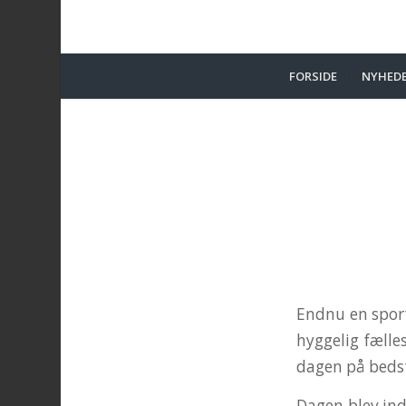
FORSIDE
NYHED
Endnu en sport
hyggelig fælle
dagen på bedst
Dagen blev indl