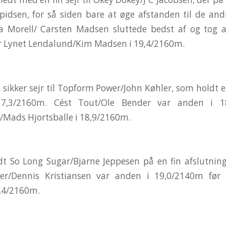
spidsen, for så siden bare at øge afstanden til de and
a Morell/ Carsten Madsen sluttede bedst af og tog 
r Lynet Lendalund/Kim Madsen i 19,4/2160m.
så sikker sejr til Topform Power/John Køhler, som holdt
7,3/2160m. Cést Tout/Ole Bender var anden i 1
Mads Hjortsballe i 18,9/2160m.
dt So Long Sugar/Bjarne Jeppesen på en fin afslutnin
er/Dennis Kristiansen var anden i 19,0/2140m før 
,4/2160m.