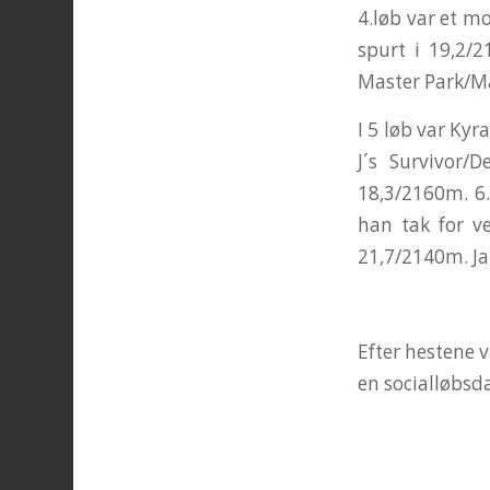
4.løb var et m
spurt i 19,2/
Master Park/Ma
I 5 løb var Kyr
J´s Survivor/
18,3/2160m. 6.
han tak for v
21,7/2140m. Ja
Efter hestene 
en socialløbsd