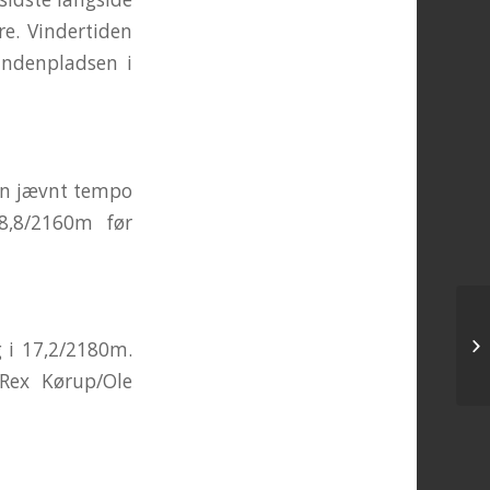
re. Vindertiden
andenpladsen i
 en jævnt tempo
8,8/2160m før
Go
g i 17,2/2180m.
Rex Kørup/Ole