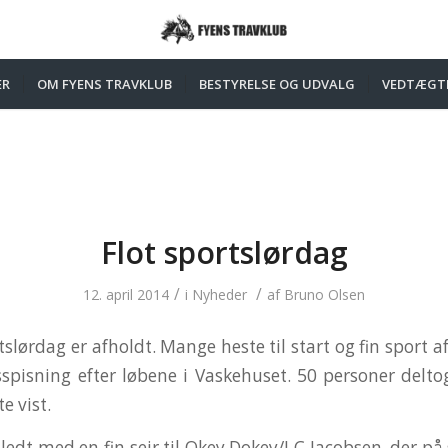
ER
OM FYENS TRAVKLUB
BESTYRELSE OG UDVALG
VEDTÆGT
Flot sportslørdag
/
/
12. april 2014
i
Nyheder
af
Bruno Olsen
slørdag er afholdt. Mange heste til start og fin sport a
sspisning efter løbene i Vaskehuset. 50 personer delto
e vist.
edt med en fin sejr til Okey Dokey/J C Jacobsen, der på