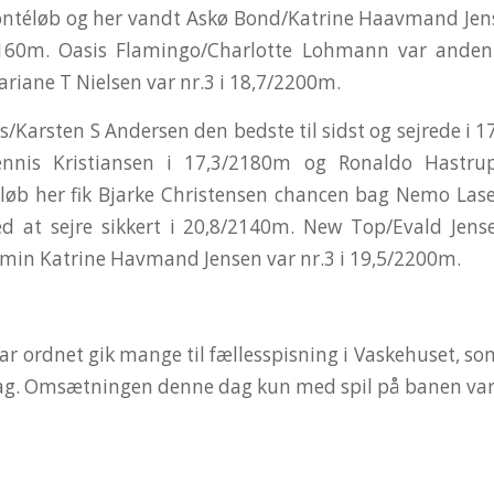
ontéløb og her vandt Askø Bond/Katrine Haavmand Jen
2160m. Oasis Flamingo/Charlotte Lohmann var anden
riane T Nielsen var nr.3 i 18,7/2200m.
as/Karsten S Andersen den bedste til sidst og sejrede i 
Dennis Kristiansen i 17,3/2180m og Ronaldo Hastrup
løb her fik Bjarke Christensen chancen bag Nemo Las
ed at sejre sikkert i 20,8/2140m. New Top/Evald Jens
min Katrine Havmand Jensen var nr.3 i 19,5/2200m.
var ordnet gik mange til fællesspisning i Vaskehuset, so
ag. Omsætningen denne dag kun med spil på banen var