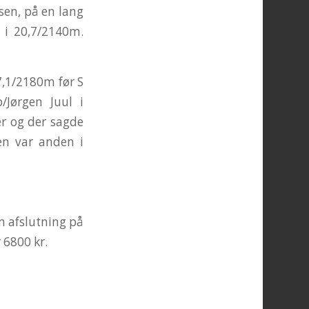
sen, på en lang
 i 20,7/2140m.
17,1/2180m før S
/Jørgen Juul i
er og der sagde
en var anden i
m afslutning på
 6800 kr.