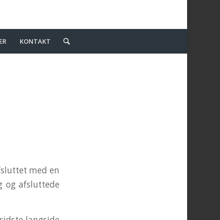
ER
KONTAKT
fsluttet med en
g og afsluttede
 sidste langside