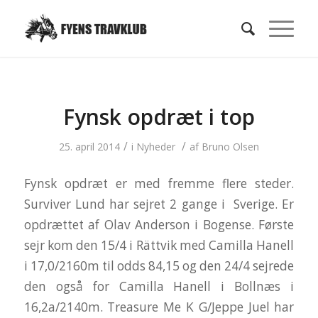
Fynsk opdræt i top
/
/
25. april 2014
i
Nyheder
af
Bruno Olsen
Fynsk opdræt er med fremme flere steder.
Surviver Lund har sejret 2 gange i Sverige. Er
opdrættet af Olav Anderson i Bogense. Første
sejr kom den 15/4 i Rättvik med Camilla Hanell
i 17,0/2160m til odds 84,15 og den 24/4 sejrede
den også for Camilla Hanell i Bollnæs i
16,2a/2140m. Treasure Me K G/Jeppe Juel har