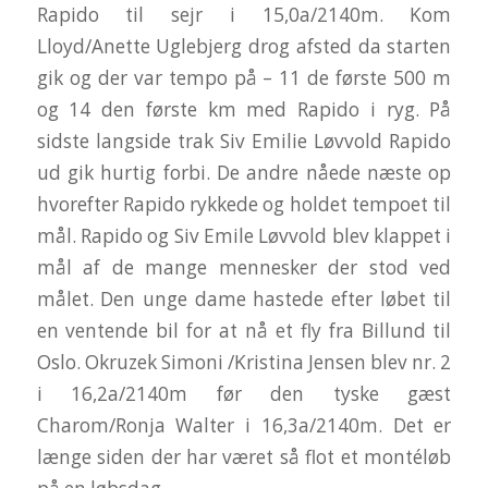
Rapido til sejr i 15,0a/2140m. Kom
Lloyd/Anette Uglebjerg drog afsted da starten
gik og der var tempo på – 11 de første 500 m
og 14 den første km med Rapido i ryg. På
sidste langside trak Siv Emilie Løvvold Rapido
ud gik hurtig forbi. De andre nåede næste op
hvorefter Rapido rykkede og holdet tempoet til
mål. Rapido og Siv Emile Løvvold blev klappet i
mål af de mange mennesker der stod ved
målet. Den unge dame hastede efter løbet til
en ventende bil for at nå et fly fra Billund til
Oslo. Okruzek Simoni /Kristina Jensen blev nr. 2
i 16,2a/2140m før den tyske gæst
Charom/Ronja Walter i 16,3a/2140m. Det er
længe siden der har været så flot et montéløb