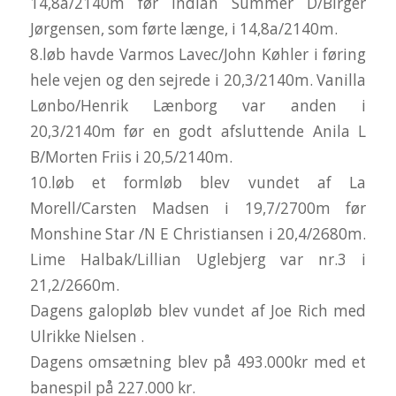
14,8a/2140m før Indian Summer D/Birger
Jørgensen, som førte længe, i 14,8a/2140m.
8.løb havde Varmos Lavec/John Køhler i føring
hele vejen og den sejrede i 20,3/2140m. Vanilla
Lønbo/Henrik Lænborg var anden i
20,3/2140m før en godt afsluttende Anila L
B/Morten Friis i 20,5/2140m.
10.løb et formløb blev vundet af La
Morell/Carsten Madsen i 19,7/2700m før
Monshine Star /N E Christiansen i 20,4/2680m.
Lime Halbak/Lillian Uglebjerg var nr.3 i
21,2/2660m.
Dagens galopløb blev vundet af Joe Rich med
Ulrikke Nielsen .
Dagens omsætning blev på 493.000kr med et
banespil på 227.000 kr.