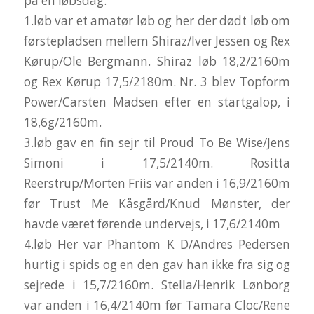
på en løbsdag.
1.løb var et amatør løb og her der dødt løb om
førstepladsen mellem Shiraz/Iver Jessen og Rex
Kørup/Ole Bergmann. Shiraz løb 18,2/2160m
og Rex Kørup 17,5/2180m. Nr. 3 blev Topform
Power/Carsten Madsen efter en startgalop, i
18,6g/2160m.
3.løb gav en fin sejr til Proud To Be Wise/Jens
Simoni i 17,5/2140m. Rositta
Reerstrup/Morten Friis var anden i 16,9/2160m
før Trust Me Kåsgård/Knud Mønster, der
havde været førende undervejs, i 17,6/2140m
4.løb Her var Phantom K D/Andres Pedersen
hurtig i spids og en den gav han ikke fra sig og
sejrede i 15,7/2160m. Stella/Henrik Lønborg
var anden i 16,4/2140m før Tamara Cloc/Rene