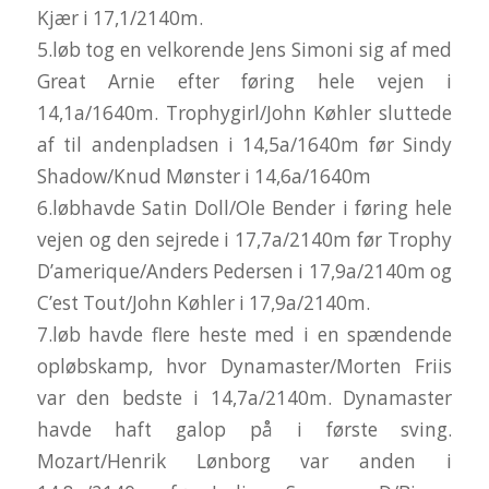
Kjær i 17,1/2140m.
5.løb tog en velkorende Jens Simoni sig af med
Great Arnie efter føring hele vejen i
14,1a/1640m. Trophygirl/John Køhler sluttede
af til andenpladsen i 14,5a/1640m før Sindy
Shadow/Knud Mønster i 14,6a/1640m
6.løbhavde Satin Doll/Ole Bender i føring hele
vejen og den sejrede i 17,7a/2140m før Trophy
D’amerique/Anders Pedersen i 17,9a/2140m og
C’est Tout/John Køhler i 17,9a/2140m.
7.løb havde flere heste med i en spændende
opløbskamp, hvor Dynamaster/Morten Friis
var den bedste i 14,7a/2140m. Dynamaster
havde haft galop på i første sving.
Mozart/Henrik Lønborg var anden i