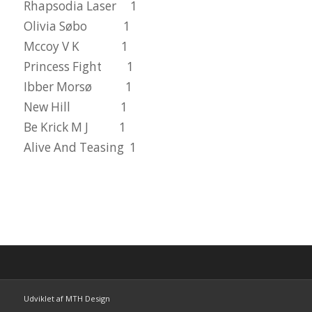
Rhapsodia Laser 1
Olivia Søbo 1
Mccoy V K 1
Princess Fight 1
Ibber Morsø 1
New Hill 1
Be Krick M J 1
Alive And Teasing 1
Udviklet af MTH Design