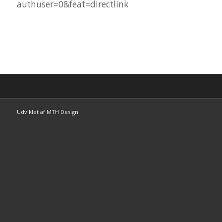
authuser=0&feat=directlink
Udviklet af MTH Design