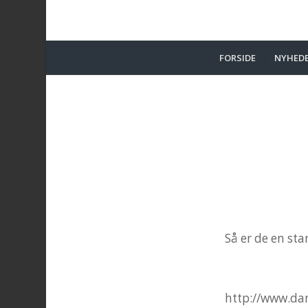
FORSIDE
NYHED
Så er de en star
http://www.da