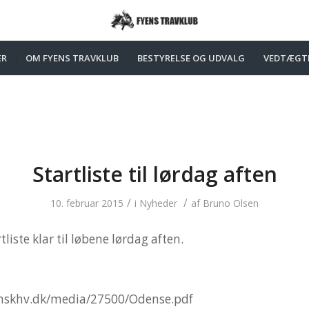
ER
OM FYENS TRAVKLUB
BESTYRELSE OG UDVALG
VEDTÆGT
Startliste til lørdag aften
/
/
10. februar 2015
i
Nyheder
af
Bruno Olsen
tliste klar til løbene lørdag aften.
nskhv.dk/media/27500/Odense.pdf