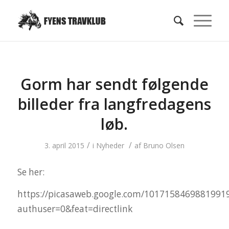
Gorm har sendt følgende
billeder fra langfredagens
løb.
/
/
3. april 2015
i
Nyheder
af
Bruno Olsen
Se her:
https://picasaweb.google.com/1017158469881991
authuser=0&feat=directlink