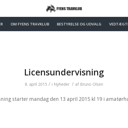
ER
OM FYENS TRAVKLUB
BESTYRELSE OG UDVALG
VEDTÆGT
Licensundervisning
/
/
8. april 2015
i
Nyheder
af
Bruno Olsen
ning starter mandag den 13 april 2015 kl 19 i amatørh