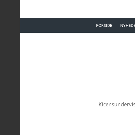
FORSIDE
NYHED
Kicensundervis