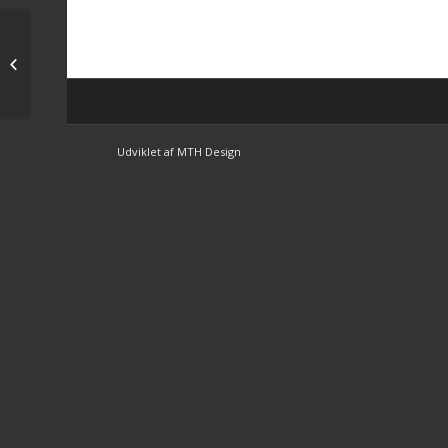
Vivo Torkdahkl anden i
Halmstad
Udviklet af MTH Design