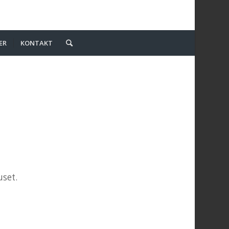
ER
KONTAKT
uset.