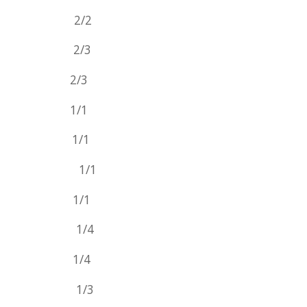
egård 2/2
r Top 2/3
orell 2/3
Hill 1/1
le * 1/1
l Herls * 1/1
ak * 1/1
Banker 1/4
ssa 1/4
Okay 1/3