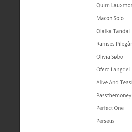
Quim La
Maco
Olaik
Ramses
Olivi
Ofero
Alive A
Passt
Perfe
Pe