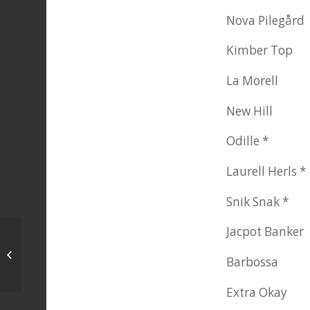
Nova Pil
Kimbe
La M
New 
Odil
Laurel
Snik Sn
Jacpot 
startliste til fredag den 14 august
Barbo
Extra 