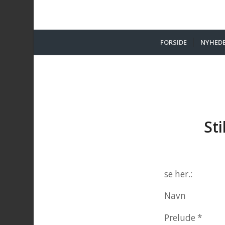
FORSIDE
NYHED
Sti
se her.:
Navn s
Prelud