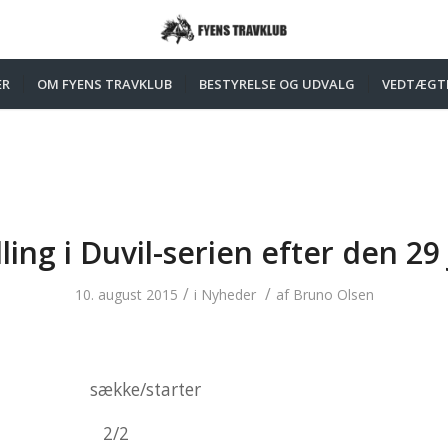
ER
OM FYENS TRAVKLUB
BESTYRELSE OG UDVALG
VEDTÆGT
lling i Duvil-serien efter den 29 
/
/
10. august 2015
i
Nyheder
af
Bruno Olsen
ække/starter
e * 2/2