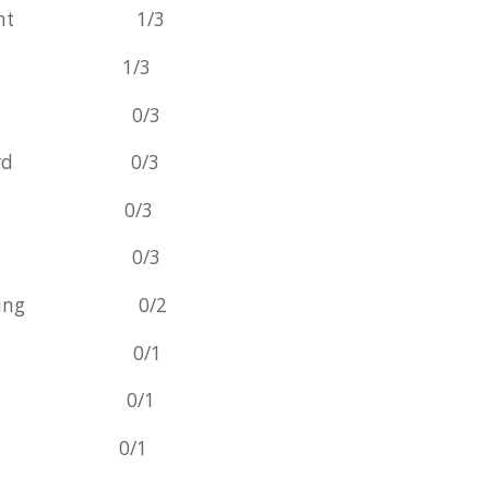
uxmont 1/3
n Solo 1/3
a Tandal 0/3
 Pilegård 0/3
a Søbo 0/3
 Langdel 0/3
nd Teasing 0/2
hemoney 0/1
ct One 0/1
rseus 0/1