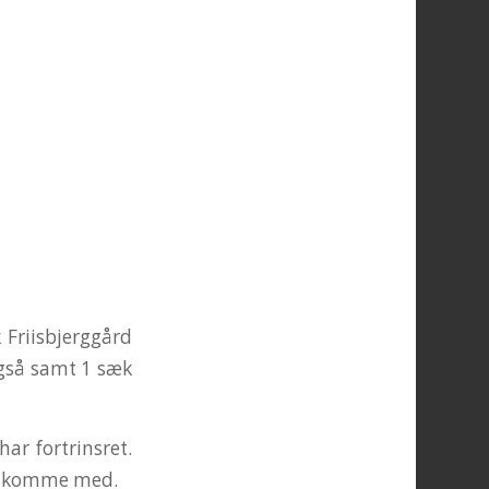
 Friisbjerggård
 også samt 1 sæk
ar fortrinsret.
an komme med.