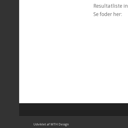
Resultatliste 
Se foder her:
Udviklet af MTH Design