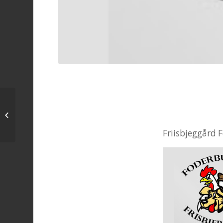
startliste til fredag den 7 april
Friisbjeggård F