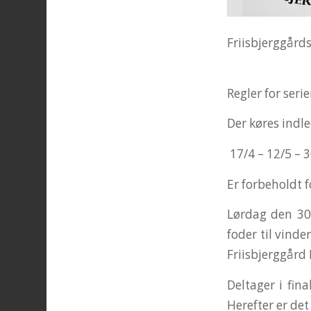
Friisbjerggård
Regler for serie
Der køres indl
17/4 – 12/5 – 3
Er forbeholdt f
Lørdag den 30/
foder til vinde
Friisbjerggård F
Deltager i fin
Herefter er de