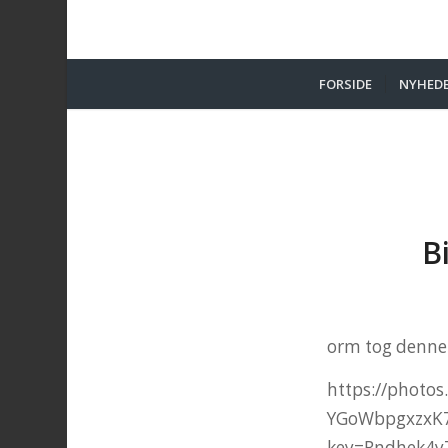
FORSIDE
NYHED
B
orm tog denne s
https://phot
YGoWbpgxzxK7
key=Rndhek4