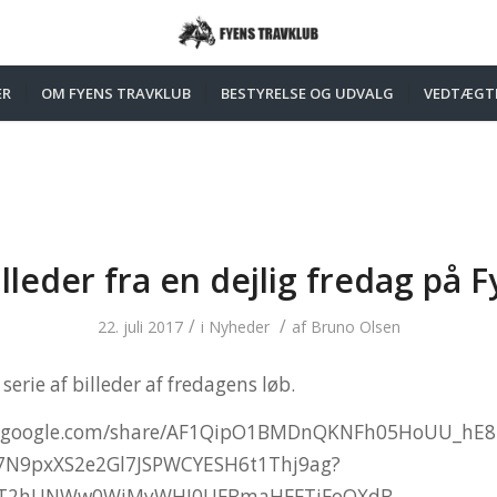
ER
OM FYENS TRAVKLUB
BESTYRELSE OG UDVALG
VEDTÆGT
illeder fra en dejlig fredag på F
/
/
22. juli 2017
i
Nyheder
af
Bruno Olsen
erie af billeder af fredagens løb.
os.google.com/share/AF1QipO1BMDnQKNFh05HoUU_hE8
N9pxXS2e2Gl7JSPWCYESH6t1Thj9ag?
yT2hUNWw0WjMyWHJ0UFBmaHFFTjFoOXdB