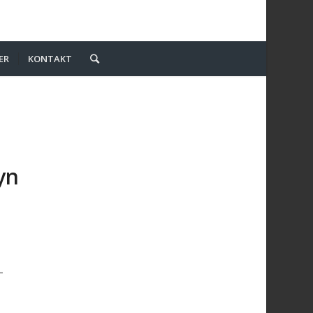
ER
KONTAKT
yn
-