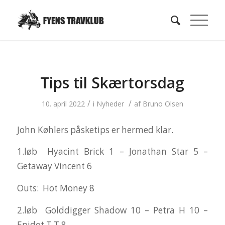
Tips til Skærtorsdag
/
/
10. april 2022
i
Nyheder
af
Bruno Olsen
John Køhlers påsketips er hermed klar.
1.løb Hyacint Brick 1 – Jonathan Star 5 –
Getaway Vincent 6
Outs: Hot Money 8
2.løb Golddigger Shadow 10 – Petra H 10 –
Epidot T T 8