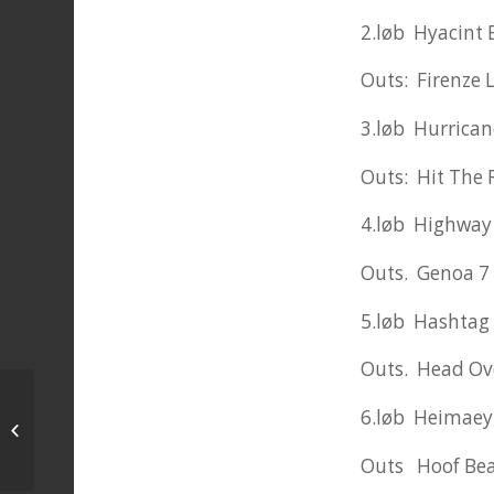
2.løb Hyacint B
Outs: Firenze 
3.løb Hurrican
Outs: Hit The 
4.løb Highway
Outs. Genoa 7
5.løb Hashtag 
Outs. Head Ove
6.løb Heimaey 
startliste til torsdag den 16 juni
Outs Hoof Bea