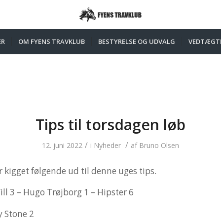
ER
OM FYENS TRAVKLUB
BESTYRELSE OG UDVALG
VEDTÆGT
Tips til torsdagen løb
/
/
12. juni 2022
i
Nyheder
af
Bruno Olsen
 kigget følgende ud til denne uges tips.
ll 3 – Hugo Trøjborg 1 – Hipster 6
 Stone 2