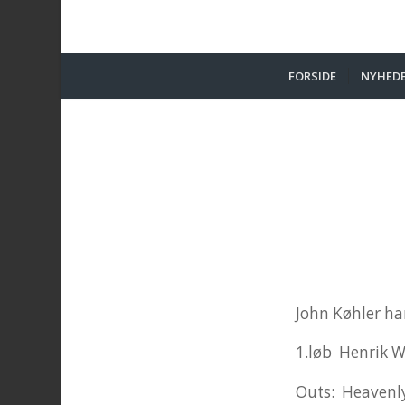
FORSIDE
NYHED
John Køhler har
1.løb Henrik Wi
Outs: Heavenly