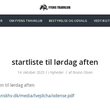
ER
OM FYENS TRAVKLUB
BESTYRELSE OG UDVALG
VEDTÆGT
startliste til lørdag aften
/
/
14. oktober 2025
i
Nyheder
af
Bruno Olsen
en til lørdag aften
anskhv.dk/media/lvejdcha/odense.pdf