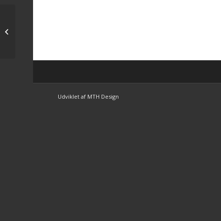
tips til trav søndag
Udviklet af MTH Design