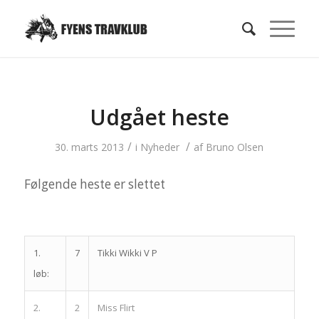
Udgået heste
/
/
30. marts 2013
i
Nyheder
af
Bruno Olsen
Følgende heste er slettet
1.
7
Tikki Wikki V P
løb:
2.
2
Miss Flirt