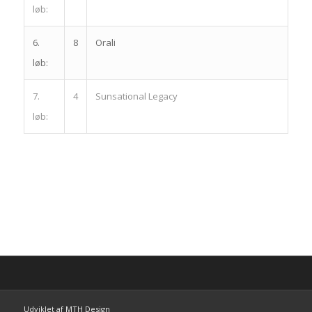
løb:
6.
8
Orali
løb:
7.
4
Sunsational Legacy
løb:
Udviklet af MTH Design