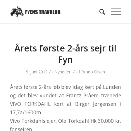
Årets første 2-års sejr til
Fyn
/
/
9. juni 2013
i
Nyheder
af
Bruno Olsen
Årets første 2-års løb blev idag kørt på Lunden
og det blev vundet at Frantz Prâem trænede
VIVO TORKDAHL kørt af Birger Jørgensen i
17,7a/1600m.
Vivo Torkdahls ejer, Ole Torkdahl fik 30.000 kr.
for sejren.