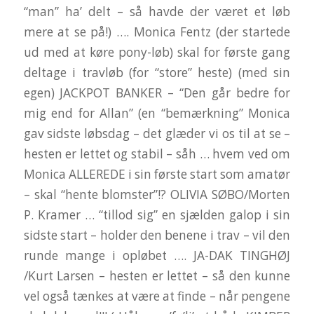
“man” ha’ delt – så havde der været et løb
mere at se på!) …. Monica Fentz (der startede
ud med at køre pony-løb) skal for første gang
deltage i travløb (for “store” heste) (med sin
egen) JACKPOT BANKER – “Den går bedre for
mig end for Allan” (en “bemærkning” Monica
gav sidste løbsdag – det glæder vi os til at se –
hesten er lettet og stabil – såh … hvem ved om
Monica ALLEREDE i sin første start som amatør
– skal “hente blomster”!? OLIVIA SØBO/Morten
P. Kramer … “tillod sig” en sjælden galop i sin
sidste start – holder den benene i trav – vil den
runde mange i opløbet …. JA-DAK TINGHØJ
/Kurt Larsen – hesten er lettet – så den kunne
vel også tænkes at være at finde – når pengene