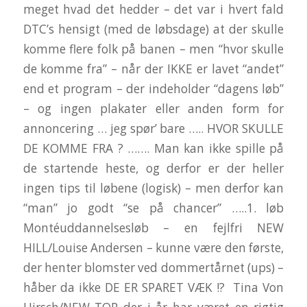
meget hvad det hedder – det var i hvert fald
DTC’s hensigt (med de løbsdage) at der skulle
komme flere folk på banen – men “hvor skulle
de komme fra” – når der IKKE er lavet “andet”
end et program – der indeholder “dagens løb”
– og ingen plakater eller anden form for
annoncering … jeg spør’ bare ….. HVOR SKULLE
DE KOMME FRA ? ……. Man kan ikke spille på
de startende heste, og derfor er der heller
ingen tips til løbene (logisk) – men derfor kan
“man” jo godt “se på chancer” …..1. løb
Montéuddannelsesløb – en fejlfri NEW
HILL/Louise Andersen – kunne være den første,
der henter blomster ved dommertårnet (ups) –
håber da ikke DE ER SPARET VÆK !? Tina Von