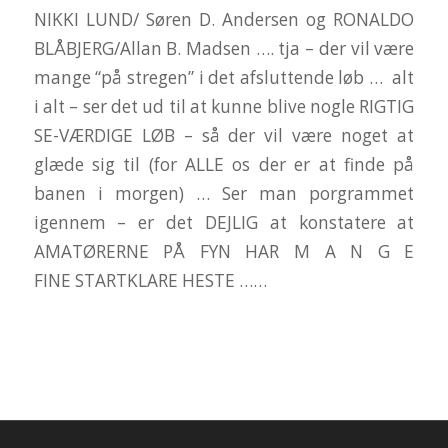
NIKKI LUND/ Søren D. Andersen og RONALDO
BLÅBJERG/Allan B. Madsen …. tja – der vil være
mange “på stregen” i det afsluttende løb … alt
i alt – ser det ud til at kunne blive nogle RIGTIG
SE-VÆRDIGE LØB – så der vil være noget at
glæde sig til (for ALLE os der er at finde på
banen i morgen) … Ser man porgrammet
igennem – er det DEJLIG at konstatere at
AMATØRERNE PÅ FYN HAR M A N G E
FINE STARTKLARE HESTE ……