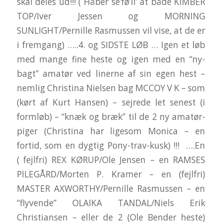
skal deles ud!!! ( Håber se’fø’li’ at både KIMBER
TOP/Iver Jessen og MORNING
SUNLIGHT/Pernille Rasmussen vil vise, at de er
i fremgang) …..4. og SIDSTE LØB … Igen et løb
med mange fine heste og igen med en “ny-
bagt” amatør ved linerne af sin egen hest –
nemlig Christina Nielsen bag MCCOY V K – som
(kørt af Kurt Hansen) – sejrede let senest (i
formløb) – “knæk og bræk” til de 2 ny amatør-
piger (Christina har ligesom Monica – en
fortid, som en dygtig Pony-trav-kusk) !!! ….En
( fejlfri) REX KØRUP/Ole Jensen – en RAMSES
PILEGÅRD/Morten P. Kramer – en (fejlfri)
MASTER AXWORTHY/Pernille Rasmussen – en
“flyvende” OLAIKA TANDAL/Niels Erik
Christiansen – eller de 2 (Ole Bender heste)