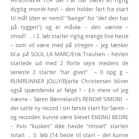
Hirsch/NEW TOP der i år har været en rigtig
dygtig montè-hest – den holder fart fra start
til mål (den er nemli’ “bange” for “det den har
på ryggen”) og er måske – den værste –
imod? … i 2. løb starter rigtig mange fine heste
– som vil være med på stregen – jeg tænker
bl.a. på SOUL LA MARC/Erik Traulsen – hesten
startede ud med 2 flotte sejre medens de
seneste 2 starter “har givet” – 0 opg g –
RUMRUNNER JOLLY/Bjarke Christensen bliver
også spændende at følge ! – En mere vil jeg
nævne – Søren Bønneland’s RENOIR SIMONI –
der satte ny record i sin første start for Søren –
og recorden kunne være blevet ENDNU BEDRE
– hvis “kusken” ikke havde “misset” starten
totalt … 3. løb (14 heste til start – det kunne