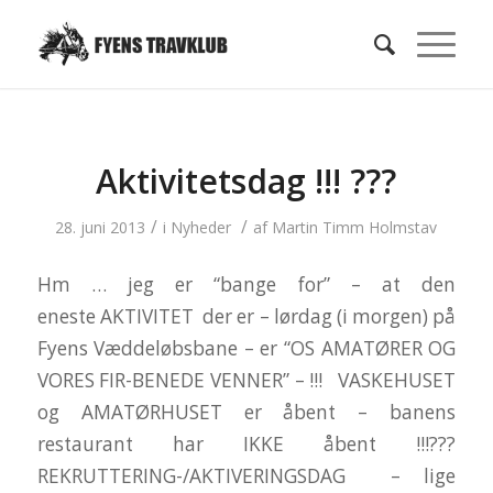
Aktivitetsdag !!! ???
/
/
28. juni 2013
i
Nyheder
af
Martin Timm Holmstav
Hm … jeg er “bange for” – at den
eneste AKTIVITET der er – lørdag (i morgen) på
Fyens Væddeløbsbane – er “OS AMATØRER OG
VORES FIR-BENEDE VENNER” – !!! VASKEHUSET
og AMATØRHUSET er åbent – banens
restaurant har IKKE åbent !!!???
REKRUTTERING-/AKTIVERINGSDAG – lige