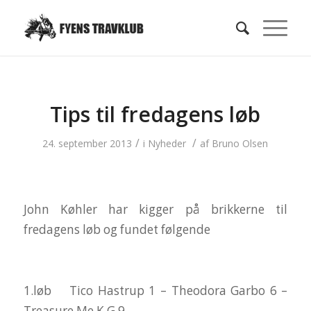
Tips til fredagens løb
/
/
24. september 2013
i
Nyheder
af
Bruno Olsen
John Køhler har kigger på brikkerne til
fredagens løb og fundet følgende
1.løb Tico Hastrup 1 – Theodora Garbo 6 –
Treasure Me K G 9