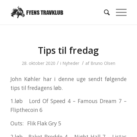
Tips til fredag
/
/
28. oktober 2020
i
Nyheder
af
Bruno Olsen
John Køhler har i denne uge sendt følgende
tips til fredagens løb.
1.løb Lord Of Speed 4 – Famous Dream 7 –
Flipthecoin 6
Outs: Flik Flak Gry 5
2.løb Raket Brodde 4 – Night Hall 7 – Listas